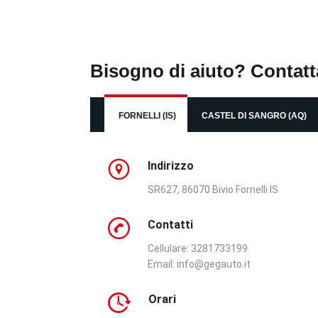
Bisogno di aiuto? Contatt
FORNELLI (IS)
CASTEL DI SANGRO (AQ)
Indirizzo
SR627, 86070 Bivio Fornelli IS
Contatti
Cellulare: 3281733199
Email:
info@gegauto.it
Orari