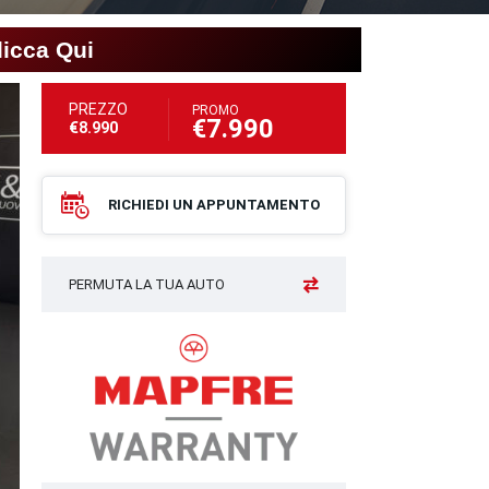
licca Qui
PREZZO
PROMO
€7.990
€8.990
RICHIEDI UN APPUNTAMENTO
PERMUTA LA TUA AUTO