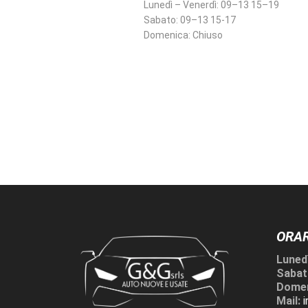
Lunedì – Venerdì:
09–13 15–19
Sabato:
09–13 15-17
Domenica:
Chiuso
ORAR
Lunedì
Sabat
Domen
Mail: