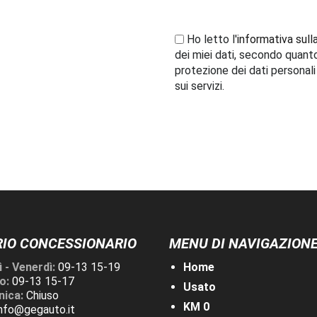
Ho letto l'
informativa sull
dei miei dati, secondo quant
protezione dei dati personal
sui servizi.
IO CONCESSIONARIO
MENU DI NAVIGAZION
 - Venerdì:
09-13 15-19
Home
o:
09-13 15-17
Usato
ica:
Chiuso
KM 0
info@gegauto.it