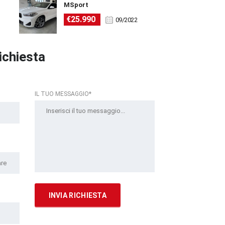
MSport
€25.990
09/2022
richiesta
IL TUO MESSAGGIO*