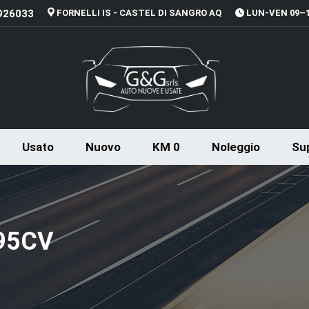
926033
FORNELLI IS - CASTEL DI SANGRO AQ
LUN-VEN 09–13
Usato
Nuovo
KM 0
Noleggio
Sup
 95CV