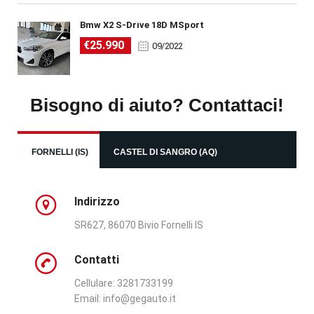
Bmw X2 S-Drive 18D MSport
€25.990
09/2022
Bisogno di aiuto? Contattaci!
FORNELLI (IS)
CASTEL DI SANGRO (AQ)
Indirizzo
SR627, 86070 Bivio Fornelli IS
Contatti
Cellulare: 3281733199
Email:
info@gegauto.it