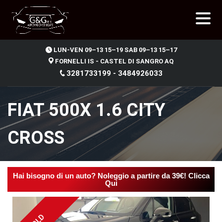
.
LUN-VEN 09–13 15–19 SAB 09–13 15–17
FORNELLI IS - CASTEL DI SANGRO AQ
3281733199 - 3484926033
FIAT 500X 1.6 CITY
CROSS
Hai bisogno di un auto? Noleggio a partire da 39€! Clicca
Qui