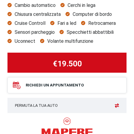
Cambio automatico
Cerchi in lega
Chiusura centralizzata
Computer di bordo
Cruise Controll
Fari a led
Retrocamera
Sensori parcheggio
Specchietti abbattibili
Uconnect
Volante multifunzione
€19.500
RICHIEDI UN APPUNTAMENTO
PERMUTA LA TUA AUTO