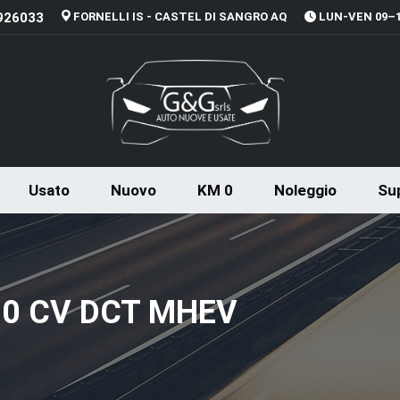
926033
FORNELLI IS - CASTEL DI SANGRO AQ
LUN-VEN 09–13
Usato
Nuovo
KM 0
Noleggio
Sup
10 CV DCT MHEV