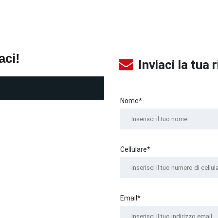
aci!
Inviaci la tua 
Nome*
Cellulare*
Email*