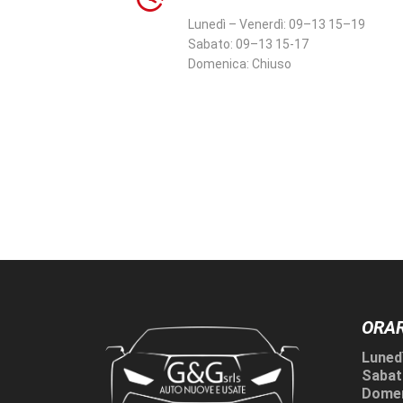
Lunedì – Venerdì:
09–13 15–19
Sabato:
09–13 15-17
Domenica:
Chiuso
ORAR
Lunedì
Sabat
Domen