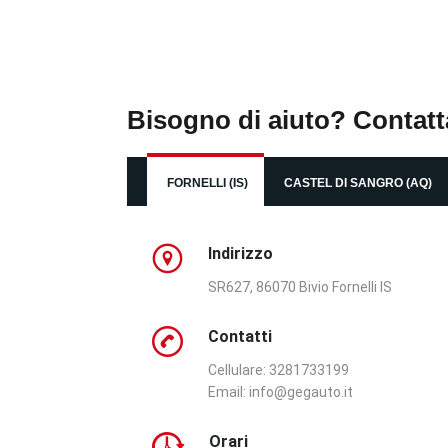
Bisogno di aiuto? Contatt
FORNELLI (IS)
CASTEL DI SANGRO (AQ)
Indirizzo
SR627, 86070 Bivio Fornelli IS
Contatti
Cellulare: 3281733199
Email:
info@gegauto.it
Orari