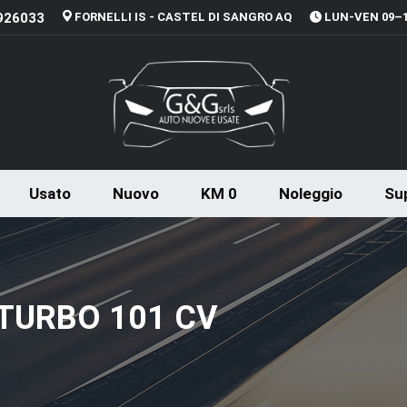
926033
FORNELLI IS - CASTEL DI SANGRO AQ
LUN-VEN 09–13
Usato
Nuovo
KM 0
Noleggio
Sup
 TURBO 101 CV