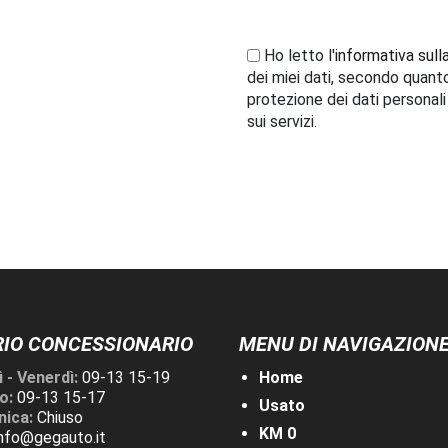
Ho letto l'
informativa sull
dei miei dati, secondo quant
protezione dei dati personal
sui servizi.
IO CONCESSIONARIO
MENU DI NAVIGAZION
 - Venerdì:
09-13 15-19
Home
o:
09-13 15-17
Usato
ica:
Chiuso
KM 0
info@gegauto.it