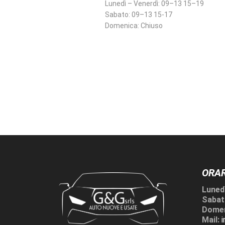
Lunedì – Venerdì:
09–13 15–19
Sabato:
09–13 15-17
Domenica:
Chiuso
ORAR
Lunedì
Sabat
Domen
Mail: