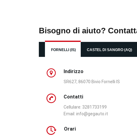
Bisogno di aiuto? Contatt
FORNELLI (IS)
CASTEL DI SANGRO (AQ)
Indirizzo
SR627, 86070 Bivio Fornelli IS
Contatti
Cellulare: 3281733199
Email:
info@gegauto.it
Orari