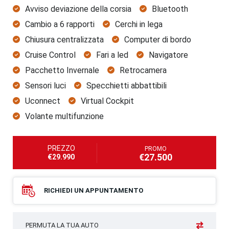
Avviso deviazione della corsia
Bluetooth
Cambio a 6 rapporti
Cerchi in lega
Chiusura centralizzata
Computer di bordo
Cruise Control
Fari a led
Navigatore
Pacchetto Invernale
Retrocamera
Sensori luci
Specchietti abbattibili
Uconnect
Virtual Cockpit
Volante multifunzione
PREZZO
PROMO
€27.500
€29.990
RICHIEDI UN APPUNTAMENTO
PERMUTA LA TUA AUTO