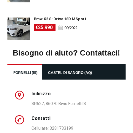
Bmw X2 S-Drive 18D MSport
€25.990
09/2022
Bisogno di aiuto? Contattaci!
FORNELLI (IS)
CASTEL DI SANGRO (AQ)
Indirizzo
SR627, 86070 Bivio Fornelli IS
Contatti
Cellulare: 3281733199