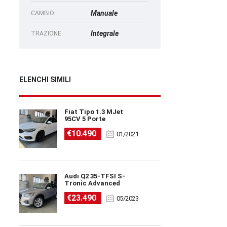
Manuale
CAMBIO
Integrale
TRAZIONE
ELENCHI SIMILI
Fiat Tipo 1.3 MJet
95CV 5 Porte
€10.490
01/2021
Audi Q2 35-TFSI S-
Tronic Advanced
€23.490
05/2023