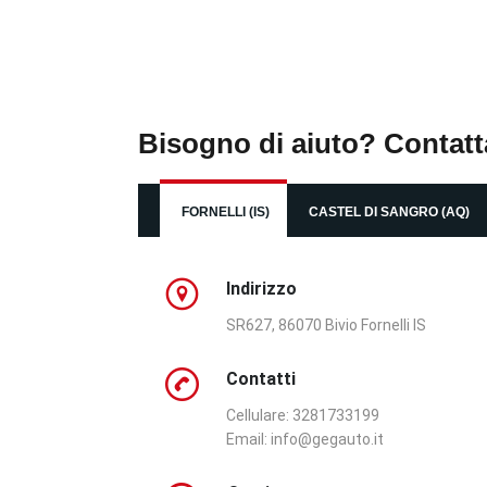
Bisogno di aiuto? Contatt
FORNELLI (IS)
CASTEL DI SANGRO (AQ)
Indirizzo
SR627, 86070 Bivio Fornelli IS
Contatti
Cellulare: 3281733199
Email:
info@gegauto.it