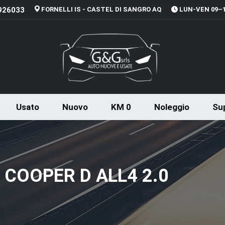
926033
FORNELLI IS - CASTEL DI SANGRO AQ
LUN-VEN 09–13
Usato
Nuovo
KM 0
Noleggio
Sup
COOPER D ALL4 2.0