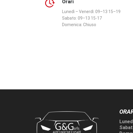
Orari
Lunedì – Venerdì:
09–13 15–19
Sabato:
09–13 15-17
Domenica:
Chiuso
ORAR
Lunedì
Sabat