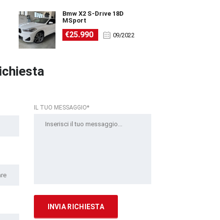
Bmw X2 S-Drive 18D
MSport
€25.990
09/2022
richiesta
IL TUO MESSAGGIO*