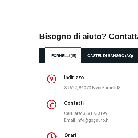
Bisogno di aiuto? Contatt
FORNELLI (IS)
CASTEL DI SANGRO (AQ)
Indirizzo
SR627, 86070 Bivio Fornelli IS
Contatti
Cellulare: 3281733199
Email:
info@gegauto.it
Orari