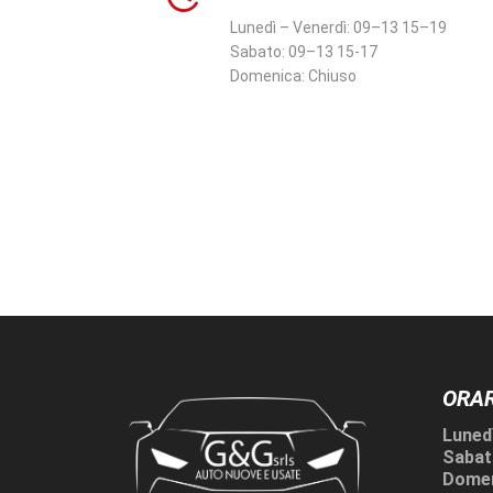
Lunedì – Venerdì:
09–13 15–19
Sabato:
09–13 15-17
Domenica:
Chiuso
ORAR
Lunedì
Sabat
Domen