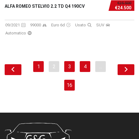
€25.500
ALFA ROMEO STELVIO 2.2 TD Q4 190CV
€24.500
09/2021
99000
Euro 6d
Usato
SUV
Automatico
1
2
3
4
…
16