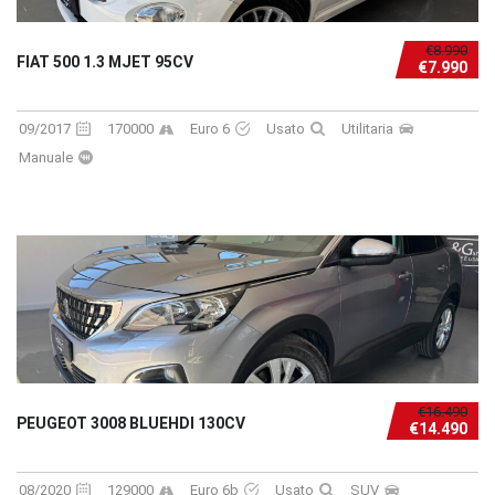
€8.990
FIAT 500 1.3 MJET 95CV
€7.990
09/2017
170000
Euro 6
Usato
Utilitaria
Manuale
€16.490
PEUGEOT 3008 BLUEHDI 130CV
€14.490
08/2020
129000
Euro 6b
Usato
SUV