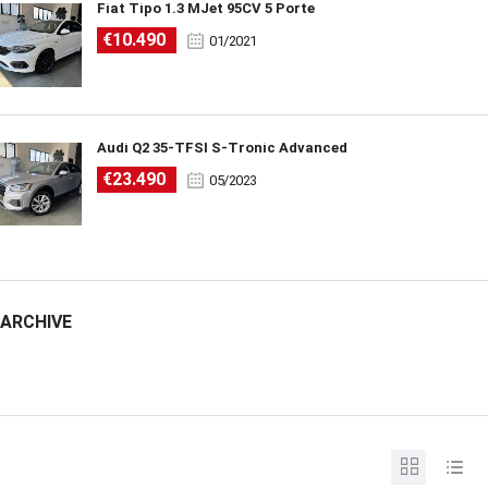
Fiat Tipo 1.3 MJet 95CV 5 Porte
€10.490
01/2021
Audi Q2 35-TFSI S-Tronic Advanced
€23.490
05/2023
ARCHIVE
ARCHIVE