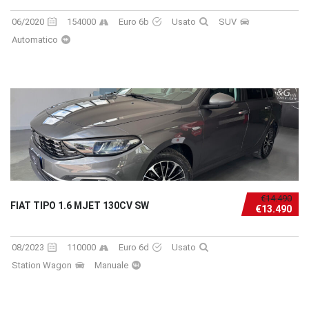
06/2020
154000
Euro 6b
Usato
SUV
Automatico
€14.490
FIAT TIPO 1.6 MJET 130CV SW
€13.490
08/2023
110000
Euro 6d
Usato
Station Wagon
Manuale