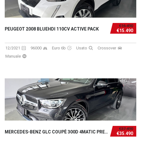
€16.490
PEUGEOT 2008 BLUEHDI 110CV ACTIVE PACK
€15.490
12/2021
96000
Euro 6b
Usato
Crossover
Manuale
€37.490
MERCEDES-BENZ GLC COUPÈ 300D 4MATIC PREMIUM AMG
€35.490