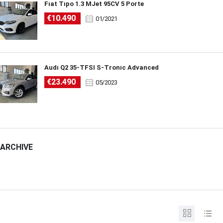
Fiat Tipo 1.3 MJet 95CV 5 Porte
€10.490
01/2021
Audi Q2 35-TFSI S-Tronic Advanced
€23.490
05/2023
ARCHIVE
ARCHIVE