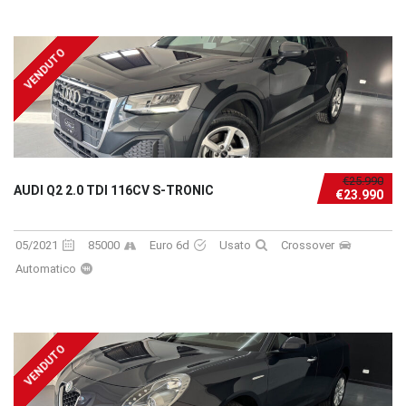
VENDUTO
€25.990
AUDI Q2 2.0 TDI 116CV S-TRONIC
€23.990
05/2021
85000
Euro 6d
Usato
Crossover
Automatico
VENDUTO