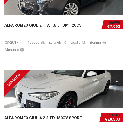
€8.990
ALFA ROMEO GIULIETTA 1.6 JTDM 120CV
€7.990
03/2017
199000
Euro 6b
Usato
Berlina
Manuale
VENDUTO
€21.500
ALFA ROMEO GIULIA 2.2 TD 180CV SPORT
€20.500