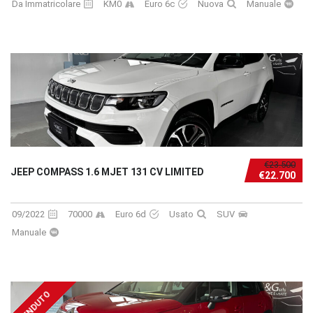
Da Immatricolare
KM0
Euro 6c
Nuova
Manuale
€23.500
JEEP COMPASS 1.6 MJET 131 CV LIMITED
€22.700
09/2022
70000
Euro 6d
Usato
SUV
Manuale
VENDUTO