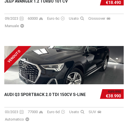
JEEP AVANGER 1.2 TURBO 101 CV
€18.490
09/2023
60000
Euro 6c
Usato
Crossover
Manuale
VENDUTO
€39.990
AUDI Q3 SPORTBACK 2.0 TDI 150CV S-LINE
€38.990
03/2023
77000
Euro 6d
Usato
SUV
Automatico